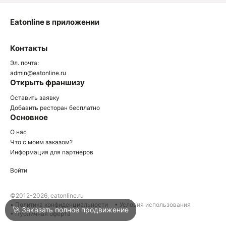
Eatonline в приложении
О
Контакты
О
Эл. почта:
admin@eatonline.ru
Открыть франшизу
Оставить заявку
Добавить ресторан бесплатно
Основное
Войти
О нас
Что с моим заказом?
Информация для партнеров
Город
Нижний Тагил
Войти
Написать в техподдержку
©2012-2026, eatonline.ru
• Политика конфиденциальности
• Условия использования
🚀 Заказать полное продвижение
• Публичная оферта