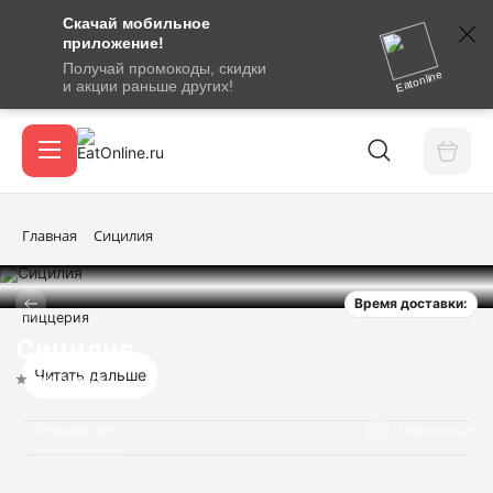
Скачай мобильное
номер
приложение!
SMS-
Получай промокоды, скидки
сообщение
Eatonline
и акции раньше других!
с
Акции
кодом
подтверждения
О сервисе
Главная
Сицилия
Время доставки:
Откры
пиццерия
Вход / регистрация
Сицилия
Читать дальше
Нет оценок
Отзывов нет
Информация